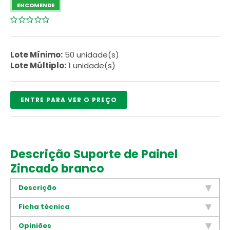
ENCOMENDE
0
5
0
de
com
Lote Mínimo:
50 unidade(s)
reviews
Lote Múltiplo:
1 unidade(s)
ENTRE PARA VER O PREÇO
Descrição Suporte de Painel
Zincado branco
Descrição
Ficha técnica
Opiniões