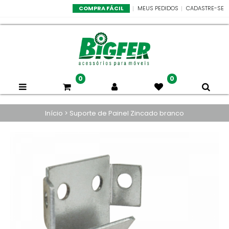
COMPRA FÁCIL
MEUS PEDIDOS
CADASTRE-SE
0
0
Início
>
Suporte de Painel Zincado branco