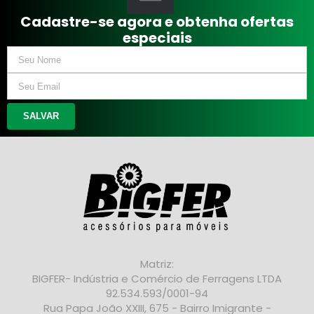
Cadastre-se agora e obtenha ofertas
especiais
SALVAR
Matriz:
BIGFER- Indústria e Comércio de Ferragens LTDA
92.534.593/0001-94
Rua Papa João XXIII, 675 - Bairro Imigrante -