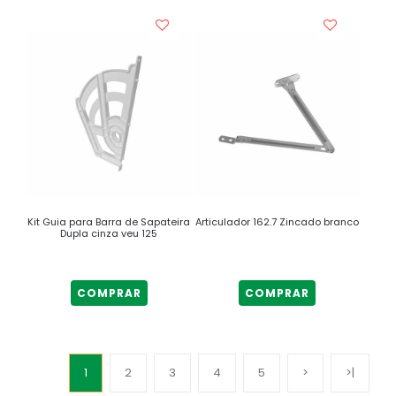
Kit Guia para Barra de Sapateira
Articulador 162.7 Zincado branco
Dupla cinza veu 125
COMPRAR
COMPRAR
1
2
3
4
5
>
>|