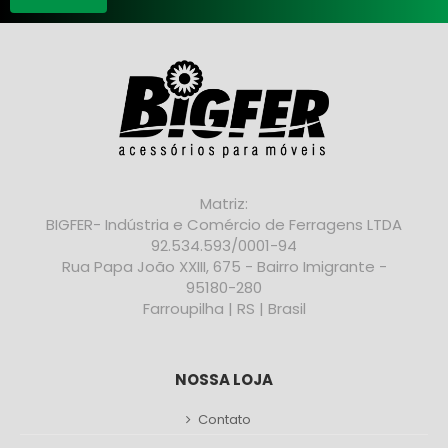
Matriz:
BIGFER- Indústria e Comércio de Ferragens LTDA
92.534.593/0001-94
Rua Papa João XXIII, 675 - Bairro Imigrante -
95180-280
Farroupilha | RS | Brasil
NOSSA LOJA
Contato