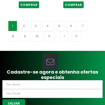
COMPRAR
COMPRAR
1
2
3
4
5
6
7
8
9
10
11
....
>
>|
Cadastre-se agora e obtenha ofertas
especiais
SALVAR