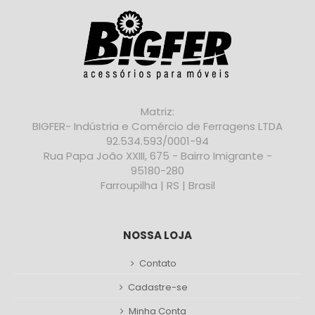
Matriz:
BIGFER- Indústria e Comércio de Ferragens LTDA
92.534.593/0001-94
Rua Papa João XXIII, 675 - Bairro Imigrante -
95180-280
Farroupilha | RS | Brasil
NOSSA LOJA
Contato
Cadastre-se
Minha Conta