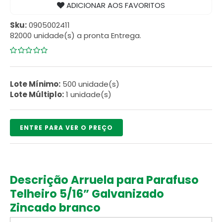
ADICIONAR AOS FAVORITOS
Sku:
0905002411
82000 unidade(s) a pronta Entrega.
0
5
0
de
com
Lote Mínimo:
500 unidade(s)
reviews
Lote Múltiplo:
1 unidade(s)
ENTRE PARA VER O PREÇO
Descrição Arruela para Parafuso
Telheiro 5/16” Galvanizado
Zincado branco