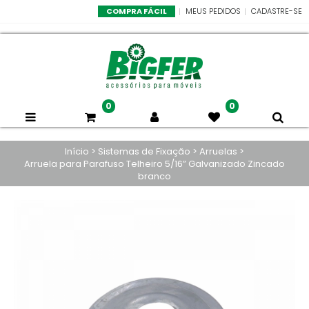
COMPRA FÁCIL
MEUS PEDIDOS
CADASTRE-SE
0
0
Início
>
Sistemas de Fixação
>
Arruelas
>
Arruela para Parafuso Telheiro 5/16” Galvanizado Zincado
branco