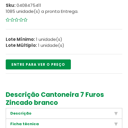
Sku:
0408475411
1085 unidade(s) a pronta Entrega.
0
5
0
de
com
Lote Mínimo:
1 unidade(s)
reviews
Lote Múltiplo:
1 unidade(s)
ENTRE PARA VER O PREÇO
Descrição Cantoneira 7 Furos
Zincado branco
Descrição
Ficha técnica