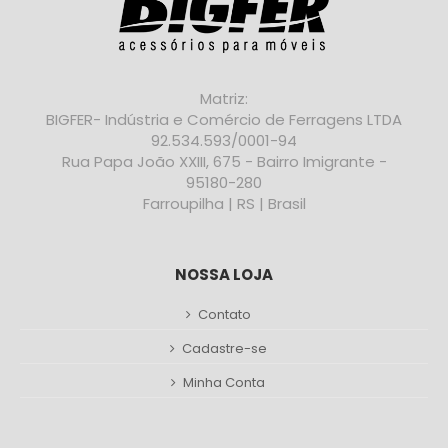
Matriz:
BIGFER- Indústria e Comércio de Ferragens LTDA
92.534.593/0001-94
Rua Papa João XXIII, 675 - Bairro Imigrante -
95180-280
Farroupilha | RS | Brasil
NOSSA LOJA
Contato
Cadastre-se
Minha Conta