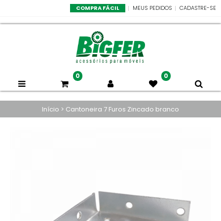
COMPRA FÁCIL
MEUS PEDIDOS
CADASTRE-SE
0
0
Início
>
Cantoneira 7 Furos Zincado branco