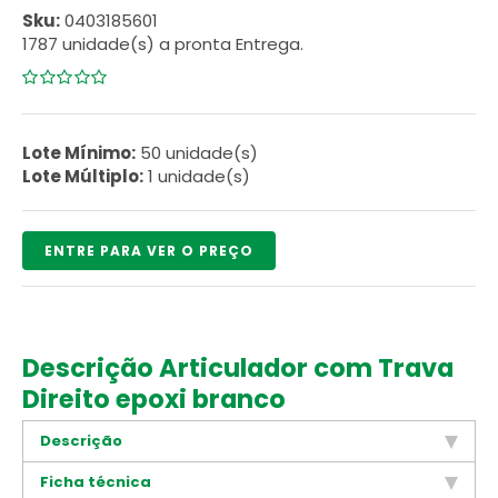
Sku:
0403185601
1787 unidade(s) a pronta Entrega.
0
5
0
de
com
Lote Mínimo:
50 unidade(s)
reviews
Lote Múltiplo:
1 unidade(s)
ENTRE PARA VER O PREÇO
Descrição Articulador com Trava
Direito epoxi branco
Descrição
Ficha técnica