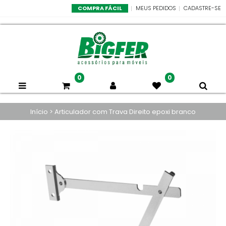
COMPRA FÁCIL
MEUS PEDIDOS
CADASTRE-SE
0
0
Início
>
Articulador com Trava Direito epoxi branco