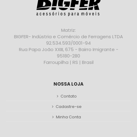
Matriz:
BIGFER- Indústria e Comércio de Ferragens LTDA
92.534.593/0001-94
Rua Papa João XXIII, 675 - Bairro Imigrante -
95180-280
Farroupilha | RS | Brasil
NOSSA LOJA
Contato
Cadastre-se
Minha Conta