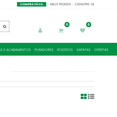
COMPRA FÁCIL
MEUS PEDIDOS
CADASTRE-SE
0
0
AS E ACABAMENTOS
PUXADORES
RODÍZIOS
SAPATAS
OFERTAS