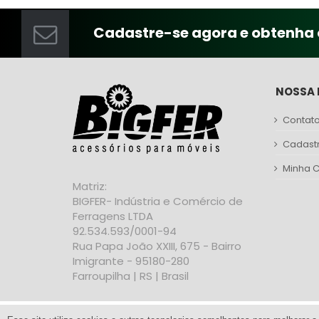
Cadastre-se agora e obtenha 
NOSSA 
Contat
Cadast
Minha 
Matriz:
BIGFER- Indústria e Comércio de
Ferragens LTDA
92.534.593/0001-94
Rua Papa João XXIII, 675 - Bairro
Imigrante - 95180-280
Farroupilha | RS | Brasil