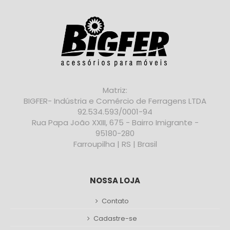
Matriz:
BIGFER- Indústria e Comércio de Ferragens LTDA
92.534.593/0001-94
Rua Papa João XXIII, 675 - Bairro Imigrante -
95180-280
Farroupilha | RS | Brasil
NOSSA LOJA
Contato
Cadastre-se