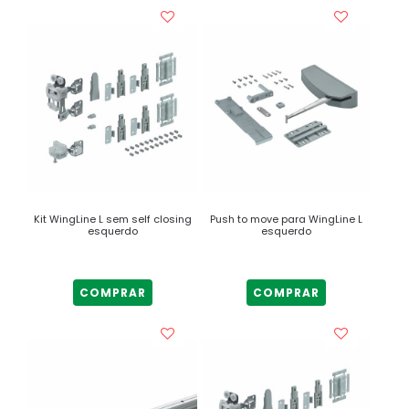
Kit WingLine L sem self closing
Push to move para WingLine L
esquerdo
esquerdo
COMPRAR
COMPRAR